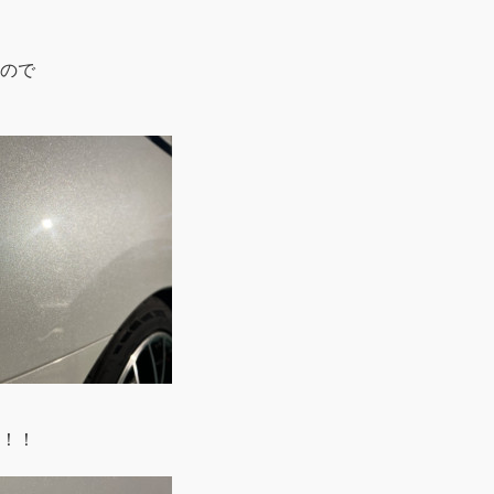
ので
！！