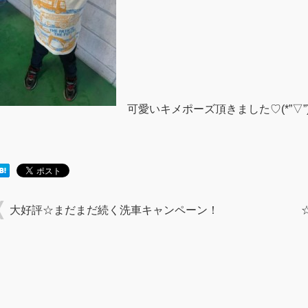
可愛いキメポーズ頂きました♡(*”▽”
大好評☆まだまだ続く洗車キャンペーン！