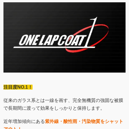
注目度NO.1！
従来のガラス系とは一線を画す、完全無機質の強固な被膜
で長期間に渡って効果をしっかりと保持します。
近年増加傾向にある
紫外線・酸性雨・汚染物質をシャット