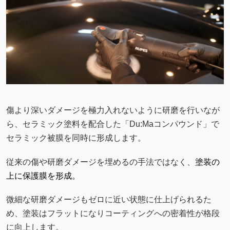
ら、セラミック塗料を配合した「Du:Maコンパウンド」で
セラミック被膜を同時に形成します。
従来の傷や研磨ダメージを埋めるの手法ではなく、
塗装の
上に保護膜を形成。
微細な研磨ダメージもゼロに近い状態に仕上げられるた
め、塗装はフラットになりコーティングへの密着性が格段
に向上します。
硬度と耐久性をレベルアップさせる
ペイントチューニング
Ⓡを施します。
特別な研修を経て、限られた者にだけ与えられる『デュア
ルマスター認定！』