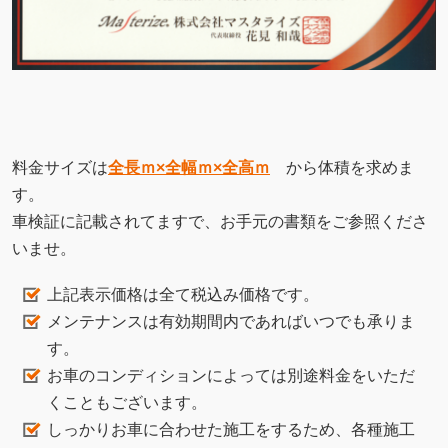
いませ。
上記表示価格は全て税込み価格です。
メンテナンスは有効期間内であればいつでも承りま
す。
お車のコンディションによっては別途料金をいただ
くこともございます。
しっかりお車に合わせた施工をするため、各種施工
期間が異なります、詳しくはお問い合わせください
ませ。
作業環境は照明、セキュリティの整った最良設備の
中で、完成まであなたの愛車一台だけを施工いたし
ます。
予約制のため、事前にご連絡をお願いいたします。
まずは無料相談・お見積り
tel:048-538-0207