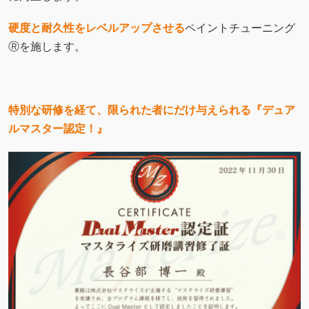
料金サイズは
全長ｍ×全幅ｍ×全高ｍ
から体積を求めま
す。
車検証に記載されてますで、お手元の書類をご参照くださ