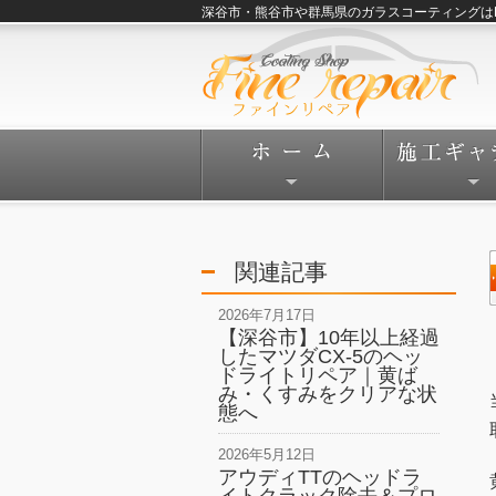
深谷市・熊谷市や群馬県のガラスコーティングはFine
関連記事
2026年7月17日
【深谷市】10年以上経過
したマツダCX-5のヘッ
ドライトリペア｜黄ば
み・くすみをクリアな状
態へ
2026年5月12日
アウディTTのヘッドラ