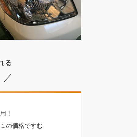
れる
／
用！
１の価格ですむ