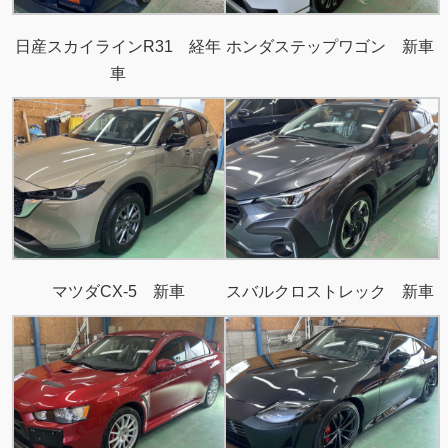
日産スカイラインR31 経年
ホンダステップワゴン 新車
車
マツダCX-5 新車
スバルクロストレック 新車