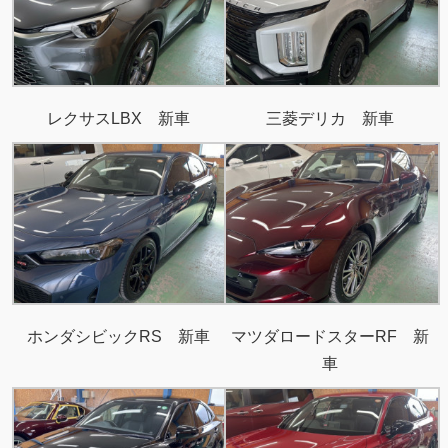
レクサスLBX 新車
三菱デリカ 新車
ホンダシビックRS 新車
マツダロードスターRF 新
車