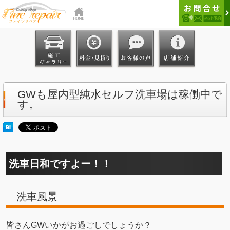
GWも屋内型純水セルフ洗車場は稼働中で
す。
洗車日和ですよー！！
洗車風景
皆さんGWいかがお過ごしでしょうか？