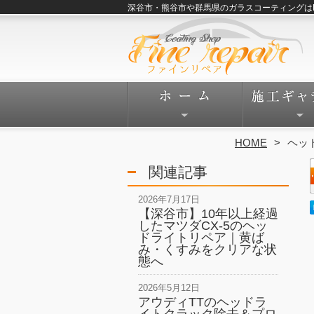
深谷市・熊谷市や群馬県のガラスコーティングはFine
HOME
ヘッ
関連記事
2026年7月17日
【深谷市】10年以上経過
したマツダCX-5のヘッ
ドライトリペア｜黄ば
み・くすみをクリアな状
態へ
2026年5月12日
アウディTTのヘッドラ