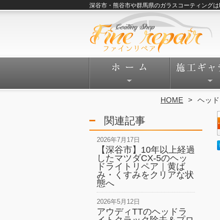
深谷市・熊谷市や群馬県のガラスコーティングはFine
HOME
ヘッド
関連記事
2026年7月17日
【深谷市】10年以上経過
したマツダCX-5のヘッ
ドライトリペア｜黄ば
み・くすみをクリアな状
態へ
2026年5月12日
アウディTTのヘッドラ