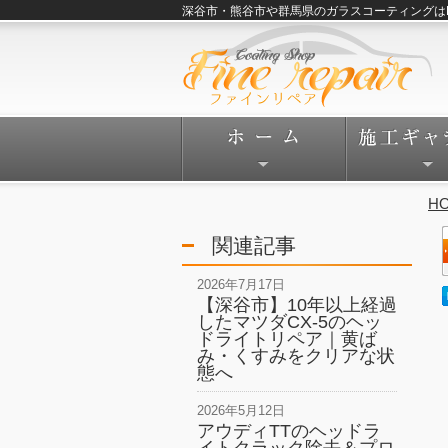
深谷市・熊谷市や群馬県のガラスコーティングはFine
H
関連記事
2026年7月17日
【深谷市】10年以上経過
したマツダCX-5のヘッ
ドライトリペア｜黄ば
み・くすみをクリアな状
態へ
2026年5月12日
アウディTTのヘッドラ