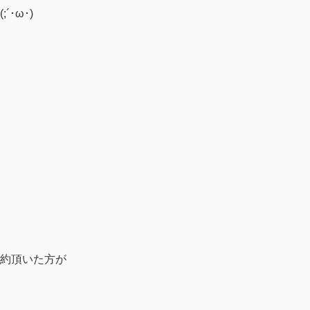
･ω･)
約頂いた方が