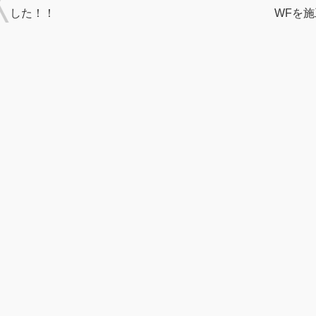
した！！
WFを