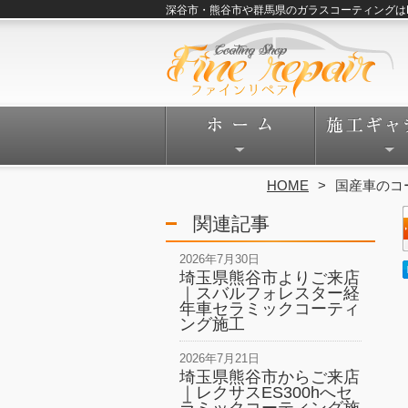
深谷市・熊谷市や群馬県のガラスコーティングはFine
HOME
国産車のコ
関連記事
2026年7月30日
埼玉県熊谷市よりご来店
｜スバルフォレスター経
年車セラミックコーティ
ング施工
2026年7月21日
埼玉県熊谷市からご来店
｜レクサスES300hへセ