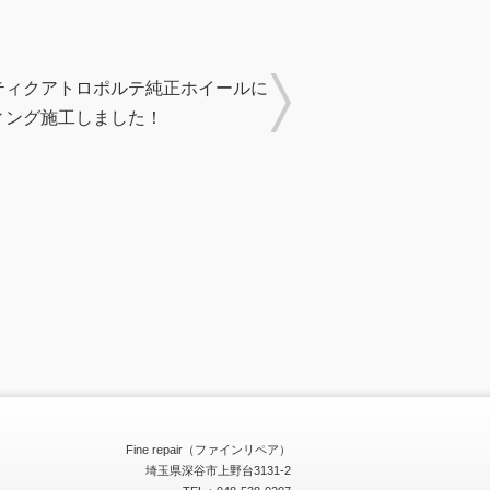
ティクアトロポルテ純正ホイールに
ィング施工しました！
Fine repair（ファインリペア）
埼玉県深谷市上野台3131-2