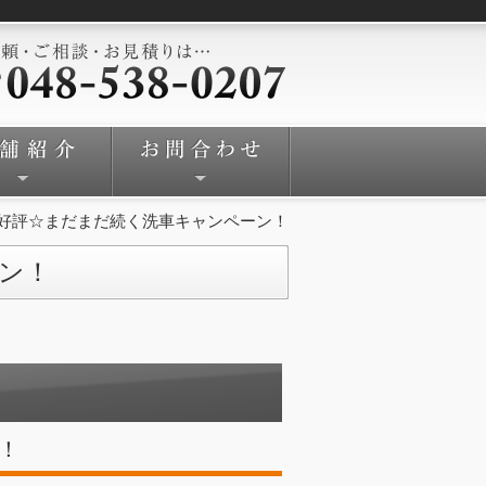
好評☆まだまだ続く洗車キャンペーン！
ン！
！