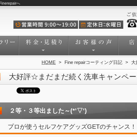
repairへ
HOME
Fine repairコーティング日記
大
大好評☆まだまだ続く洗車キャンペー
２等・３等出ました～(*’▽’)
プロが使うセルフケアグッズGETのチャンス！