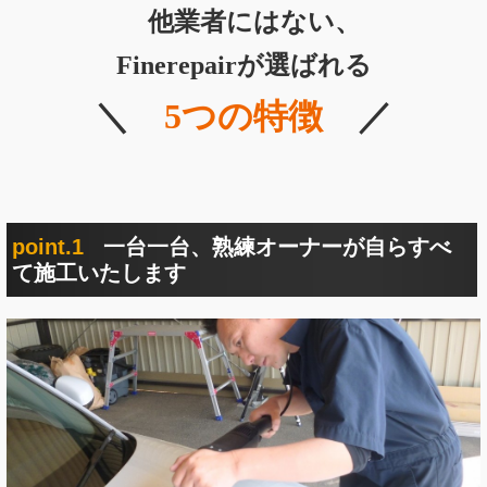
他業者にはない、
Finerepairが選ばれる
＼
5つの特徴
／
point.1
一台一台、熟練オーナーが自らすべ
て施工いたします