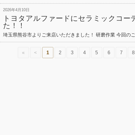
2026年4月10日
トヨタアルファードにセラミックコー
た！！
埼玉県熊谷市よりご来店いただきました！ 研磨作業 今回の
«
<
1
2
3
4
5
6
7
8