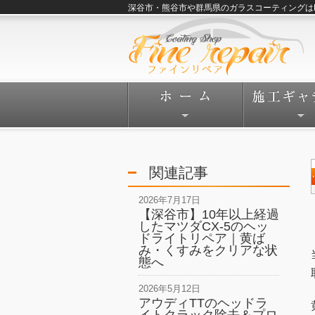
深谷市・熊谷市や群馬県のガラスコーティングはFine
関連記事
2026年7月17日
【深谷市】10年以上経過
したマツダCX-5のヘッ
ドライトリペア｜黄ば
み・くすみをクリアな状
態へ
2026年5月12日
アウディTTのヘッドラ