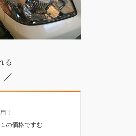
れる
／
用！
１の価格ですむ