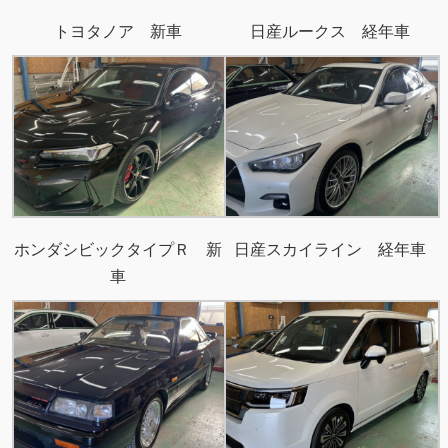
トヨタノア 新車
日産ルークス 経年車
ホンダシビックタイプＲ 新
日産スカイライン 経年車
車