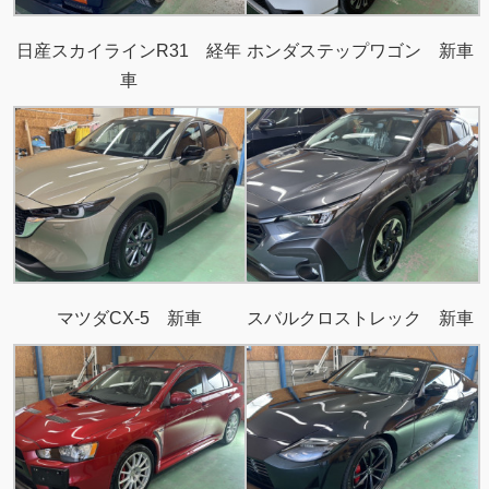
日産スカイラインR31 経年
ホンダステップワゴン 新車
車
マツダCX-5 新車
スバルクロストレック 新車