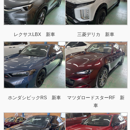
レクサスLBX 新車
三菱デリカ 新車
ホンダシビックRS 新車
マツダロードスターRF 新
車