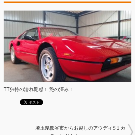
TT独特の濡れ艶感！ 艶の深み！
埼玉県熊谷市からお越しのアウディS１カ