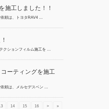
グを施工しました！！
依頼は、トヨタRAV4 …
た！
テクションフィルム施工を …
クコーティングを施工
ご依頼は、メルセデスベン …
13
14
15
16
>
»