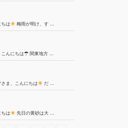
にちは
梅雨が明け、す …
こんにちは☂ 関東地方 …
皆さま、こんにちは
だ …
にちは
先日の黄砂は大 …