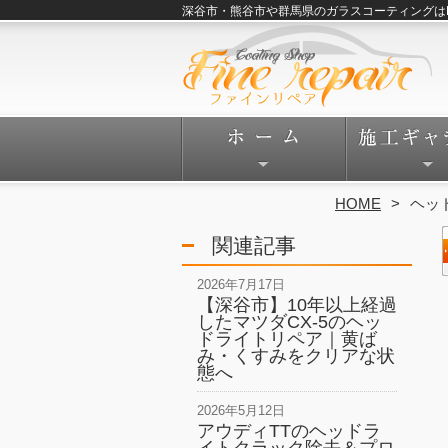
深谷市・熊谷市や群馬県のガラスコーティングはFine
HOME
ヘッ
関連記事
2026年7月17日
【深谷市】10年以上経過
したマツダCX-5のヘッ
ドライトリペア｜黄ば
み・くすみをクリアな状
態へ
2026年5月12日
アウディTTのヘッドラ