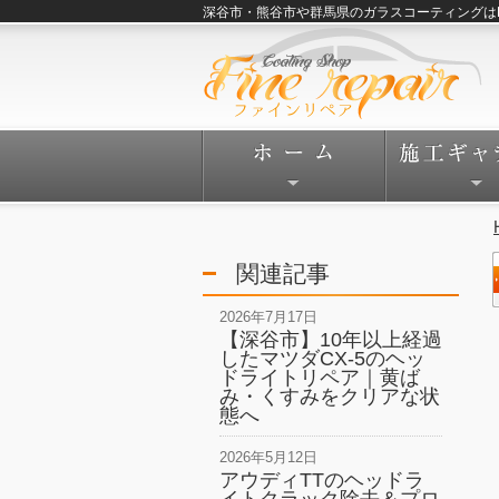
深谷市・熊谷市や群馬県のガラスコーティングはFine
関連記事
2026年7月17日
【深谷市】10年以上経過
したマツダCX-5のヘッ
ドライトリペア｜黄ば
み・くすみをクリアな状
態へ
2026年5月12日
アウディTTのヘッドラ