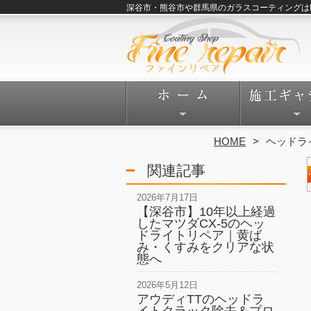
深谷市・熊谷市や群馬県のガラスコーティングはFine
HOME
ヘッドラ
関連記事
2026年7月17日
【深谷市】10年以上経過
したマツダCX-5のヘッ
ドライトリペア｜黄ば
み・くすみをクリアな状
態へ
2026年5月12日
アウディTTのヘッドラ