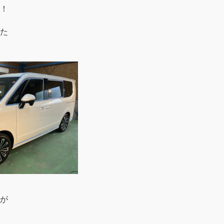
！
た
が