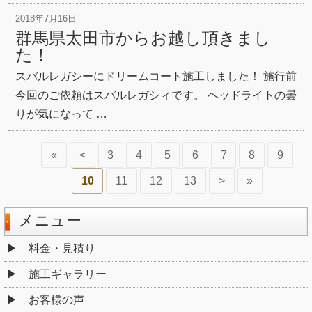
2018年7月16日
群馬県太田市からお越し頂きまし
た！
スバルレガシーにドリームコート施工しました！ 施行前
今回のご依頼はスバルレガシィです。 ヘッドライトの曇
りが気になって …
«
<
3
4
5
6
7
8
9
10
11
12
13
>
»
メニュー
料金・見積り
施工ギャラリー
お客様の声