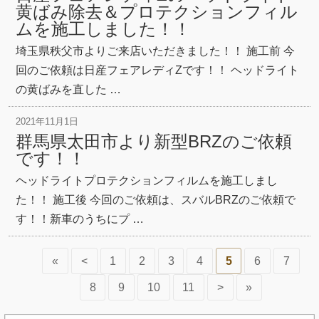
黄ばみ除去＆プロテクションフィル
ムを施工しました！！
埼玉県秩父市よりご来店いただきました！！ 施工前 今
回のご依頼は日産フェアレディZです！！ ヘッドライト
の黄ばみを直した …
2021年11月1日
群馬県太田市より新型BRZのご依頼
です！！
ヘッドライトプロテクションフィルムを施工しまし
た！！ 施工後 今回のご依頼は、スバルBRZのご依頼で
す！！新車のうちにプ …
«
<
1
2
3
4
5
6
7
8
9
10
11
>
»