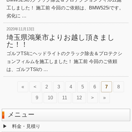
工しました！ 施工前 今回のご依頼は、BMW525iです。
劣化に …
2020年11月13日
埼玉県鴻巣市よりお越し頂きまし
た！！
ゴルフTSIにヘッドライトのクラック除去＆プロテクシ
ョンフィルムを施工しました！ 施工前 今回のご依頼
は、ゴルフTSIの …
«
<
2
3
4
5
6
7
8
9
10
11
12
>
»
メニュー
料金・見積り